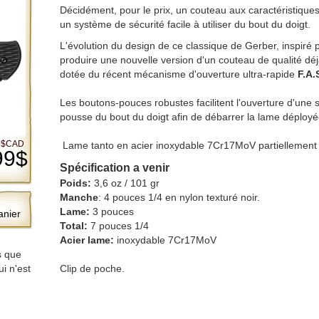
Décidément, pour le prix, un couteau aux caractéristiques
un système de sécurité facile à utiliser du bout du doigt.
L'évolution du design de ce classique de Gerber, inspiré pa
produire une nouvelle version d'un couteau de qualité déj
dotée du récent mécanisme d'ouverture ultra-rapide
F.A.
Les boutons-pouces robustes facilitent l'ouverture d'une 
pousse du bout du doigt afin de débarrer la lame déployée e
05 $CAD
Lame tanto en acier inoxydable 7Cr17MoV partiellement d
99$
Spécification a venir
Poids:
3,6 oz / 101 gr
Manche
: 4 pouces 1/4 en nylon texturé noir.
Lame:
3 pouces
anier
Total:
7 pouces 1/4
Acier lame:
inoxydable 7Cr17MoV
s que
ui n'est
Clip de poche.