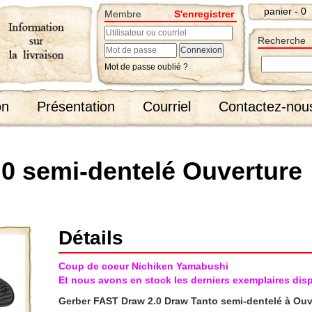
panier - 0
Membre
S'enregistrer
Recherche
Mot de passe oublié ?
on
Présentation
Courriel
Contactez-nou
0 semi-dentelé Ouverture
Détails
Coup de coeur Nichiken Yamabushi
Et nous avons en stock les derniers exemplaires di
Gerber FAST Draw 2.0 Draw Tanto semi-dentelé à Ouv