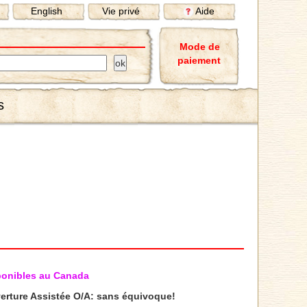
English
Vie privé
Aide
Mode de
paiement
s
sponibles au Canada
erture Assistée O/A: sans équivoque!