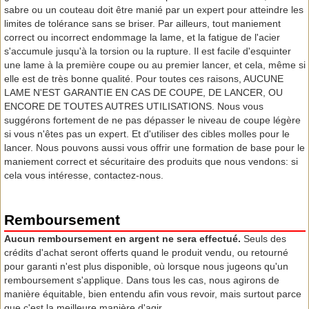
sabre ou un couteau doit être manié par un expert pour atteindre les
limites de tolérance sans se briser. Par ailleurs, tout maniement
correct ou incorrect endommage la lame, et la fatigue de l'acier
s'accumule jusqu'à la torsion ou la rupture. Il est facile d'esquinter
une lame à la première coupe ou au premier lancer, et cela, même si
elle est de très bonne qualité. Pour toutes ces raisons, AUCUNE
LAME N'EST GARANTIE EN CAS DE COUPE, DE LANCER, OU
ENCORE DE TOUTES AUTRES UTILISATIONS. Nous vous
suggérons fortement de ne pas dépasser le niveau de coupe légère
si vous n'êtes pas un expert. Et d'utiliser des cibles molles pour le
lancer. Nous pouvons aussi vous offrir une formation de base pour le
maniement correct et sécuritaire des produits que nous vendons: si
cela vous intéresse, contactez-nous.
Remboursement
Aucun remboursement en argent ne sera effectué.
Seuls des
crédits d'achat seront offerts quand le produit vendu, ou retourné
pour garanti n'est plus disponible, où lorsque nous jugeons qu'un
remboursement s'applique. Dans tous les cas, nous agirons de
manière équitable, bien entendu afin vous revoir, mais surtout parce
que c'est la meilleure manière d'agir.