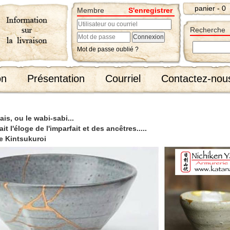
panier - 0
Membre
S'enregistrer
Recherche
Mot de passe oublié ?
on
Présentation
Courriel
Contactez-nou
ais, ou le wabi-sabi...
ait l'éloge de l'imparfait et des ancêtres.....
le Kintsukuroi