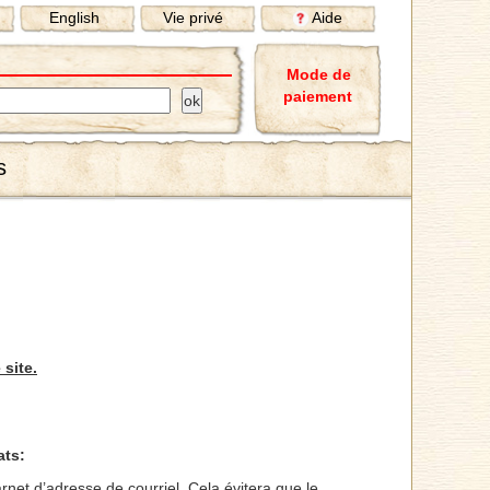
English
Vie privé
Aide
Mode de
paiement
s
 site.
ats:
rnet d’adresse de courriel. Cela évitera que le