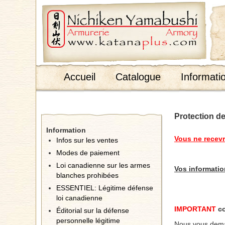
;
Accueil
Catalogue
Informati
Protection de
Information
Vous ne recevr
Infos sur les ventes
Modes de paiement
Loi canadienne sur les armes
Vos informatio
blanches prohibées
ESSENTIEL: Légitime défense
loi canadienne
IMPORTANT
co
Éditorial sur la défense
personnelle légitime
Nous vous dema