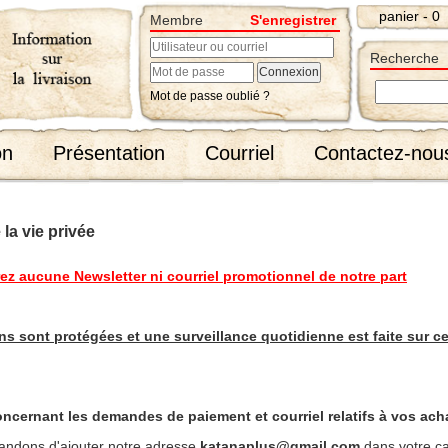
panier - 0
Membre
S'enregistrer
Recherche
Mot de passe oublié ?
on
Présentation
Courriel
Contactez-nou
 la vie privée
ez aucune Newsletter ni courriel promotionnel de notre part
ns sont protégées et une surveillance quotidienne est faite sur ce
ncernant les demandes de paiement et courriel relatifs à vos ach
ndons d'ajouter notre adresse
katanaplus@gmail.com
dans votre ca