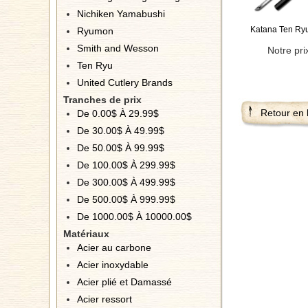
Nichiken Yamabushi
Katana Ten Ry
Ryumon
Smith and Wesson
Notre pri
Ten Ryu
United Cutlery Brands
Tranches de prix
Retour en 
De 0.00$ À 29.99$
De 30.00$ À 49.99$
De 50.00$ À 99.99$
De 100.00$ À 299.99$
De 300.00$ À 499.99$
De 500.00$ À 999.99$
De 1000.00$ À 10000.00$
Matériaux
Acier au carbone
Acier inoxydable
Acier plié et Damassé
Acier ressort