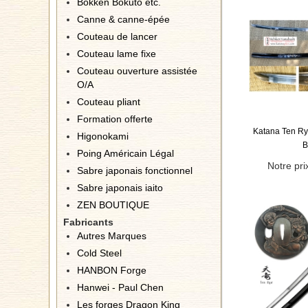
Bokken Bokuto etc.
Canne & canne-épée
Couteau de lancer
Couteau lame fixe
Couteau ouverture assistée
O/A
Couteau pliant
Formation offerte
Katana Ten Ry
Higonokami
B
Poing Américain Légal
Notre pri
Sabre japonais fonctionnel
Sabre japonais iaito
ZEN BOUTIQUE
Fabricants
Autres Marques
Cold Steel
HANBON Forge
Hanwei - Paul Chen
Les forges Dragon King