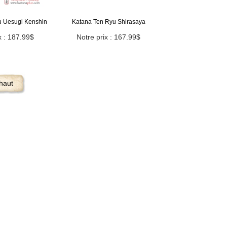
u Uesugi Kenshin
Katana Ten Ryu Shirasaya
x : 187.99$
Notre prix : 167.99$
haut